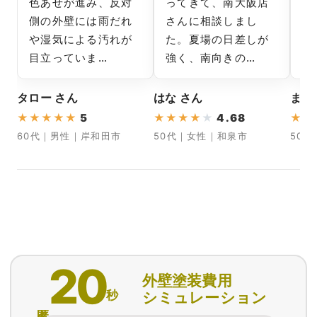
色あせが進み、反対
ってきて、南大阪店
い
側の外壁には雨だれ
さんに相談しまし
色
や湿気による汚れが
た。夏場の日差しが
に
目立っていま…
強く、南向きの…
談
タロー さん
はな さん
まつ
★
★
★
★
★
5
★
★
★
★
★
4.68
★
★
60代｜男性｜岸和田市
50代｜女性｜和泉市
50
20
外壁塗装費用
秒
シミュレーション
匿名