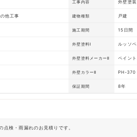
外壁塗装
工事内容
その他工事
戸建
建物種類
15日間
施工期間
ルッソペ
外壁塗料Ⅰ
ペイント
外壁塗料メーカーⅡ
）
PH-370
外壁カラーⅡ
8年
保証期間
の点検・雨漏れのお見積りです。