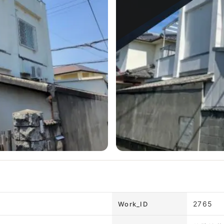
2765
Work_ID