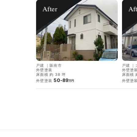
After
Af
戸建
｜
阪南市
戸建
｜
外壁塗装
外壁塗
床面積 約 38 坪
床面積 約
50-89
外壁塗装
外壁塗
万円